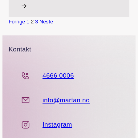
Forrige
1
2
3
Neste
Kontakt
4666 0006
info@marfan.no
Instagram