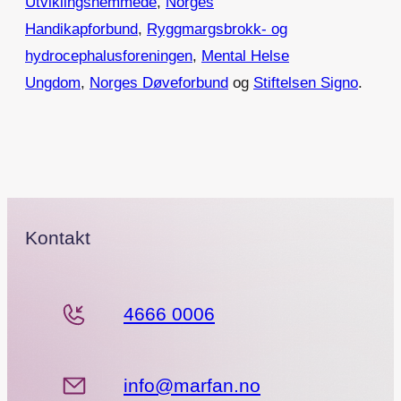
Utviklingshemmede
,
Norges
Handikapforbund
,
Ryggmargsbrokk- og
hydrocephalusforeningen
,
Mental Helse
Ungdom
,
Norges Døveforbund
og
Stiftelsen Signo
.
Kontakt
4666 0006
info@marfan.no