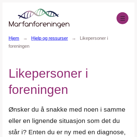
Hopp
til
innhold
Hjem
→
Hjelp og ressurser
→
Likepersoner i
foreningen
Likepersoner i
foreningen
Ønsker du å snakke med noen i samme
eller en lignende situasjon som det du
står i? Enten du er ny med en diagnose,