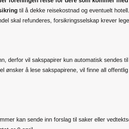
ller foreningen reise for dere som kommer med 
sikring
til å dekke reisekostnad og eventuelt hotell
l skal refunderes, forsikringsselskap krever lege
unn, derfor vil sakspapirer kun automatisk sendes 
l ønsker å lese sakspapirene, vil finne all offentli
mer kan sende inn forslag til saker eller vedtekts