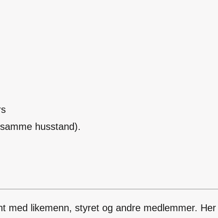
rs
 i samme husstand).
i kjent med likemenn, styret og andre medlemmer. H