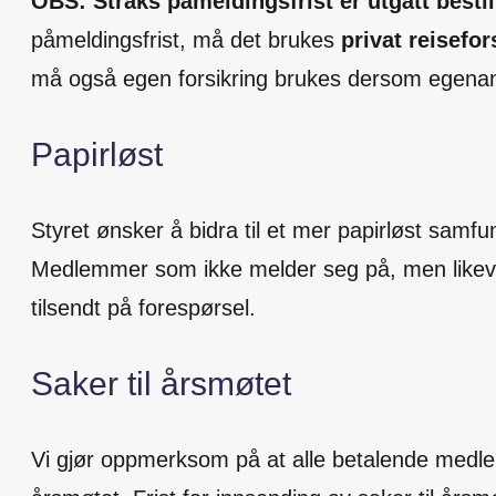
OBS: Straks påmeldingsfrist er utgått besti
påmeldingsfrist, må det brukes
privat reisefor
må også egen forsikring brukes dersom egenande
Papirløst
Styret ønsker å bidra til et mer papirløst samf
Medlemmer som
ikke
melder seg på, men likeve
tilsendt på forespørsel.
Saker til årsmøtet
Vi gjør oppmerksom på at alle betalende medlem