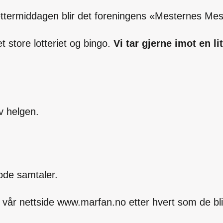
 ettermiddagen blir det foreningens «Mesternes Mes
t store lotteriet og bingo.
Vi tar gjerne imot en li
v helgen.
ode samtaler.
år nettside www.marfan.no etter hvert som de blir