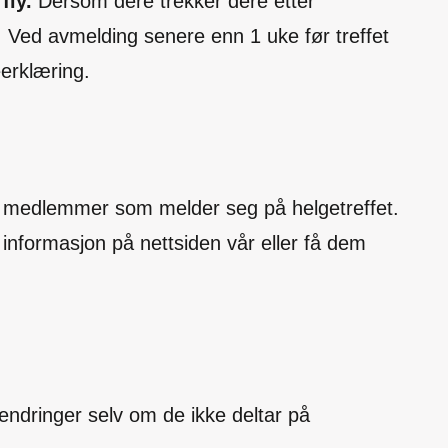
fly.
Dersom dere trekker dere etter
.
Ved avmelding senere enn 1 uke før treffet
erklæring.
til medlemmer som melder seg på helgetreffet.
g informasjon på nettsiden vår eller få dem
endringer selv om de ikke deltar på