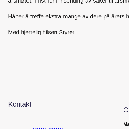
årsmøtet. Frist for innsending av saker til årsmø
Håper å treffe ekstra mange av dere på årets h
Med hjertelig hilsen Styret.
Kontakt
O
Ma