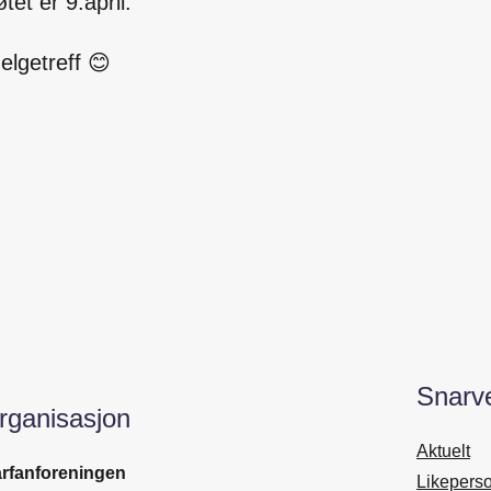
tet er 9.april.
elgetreff
😊
Snarve
rganisasjon
Aktuelt
rfanforeningen
Likeperso