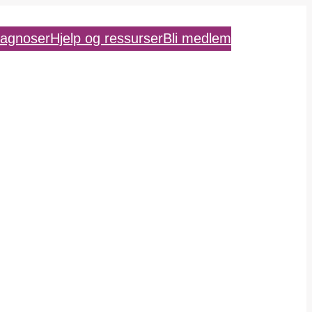
iagnoser
Hjelp og ressurser
Bli medlem