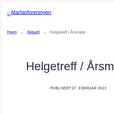
Hopp
til
innhold
Hjem
→
Aktuelt
→
Helgetreff / Årsmøte
Helgetreff / Års
PUBLISERT:
27. FEBRUAR 2023