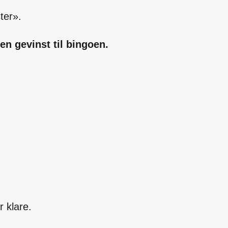
ter».
ten gevinst til bingoen.
 klare.